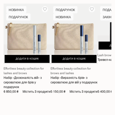
НОВИНКА
ПОДАРУНОК
ПОДАР
ПОДАРУНОК
НОВИНКА
ЗАКІНЧ
ДОД
Lash brow tr
ДОДАТИ В КОШИК
ДОДАТИ В КОШИК
Тревел-набі
Effortless beauty collection for
Effortless beauty collection for
lashes and brows
brows and lashes
Набір «Досконалість вій» з
Набір «Виразність брів» з
сироваткою для брів у
сироваткою для вій у подарунок
подарунок
6 850,00 ₴
Містить 3 продукти
5 150,00 ₴
Містить 3 продукти
5 400,00 ₴