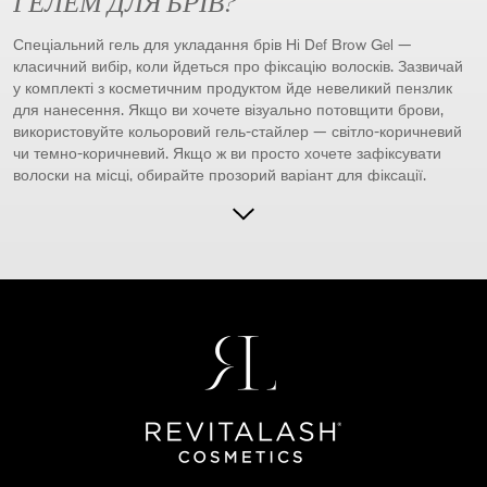
ГЕЛЕМ ДЛЯ БРІВ?
Спеціальний гель для укладання брів Hi Def Brow Gel —
класичний вибір, коли йдеться про фіксацію волосків. Зазвичай
у комплекті з косметичним продуктом йде невеликий пензлик
для нанесення. Якщо ви хочете візуально потовщити брови,
використовуйте кольоровий гель-стайлер — світло-коричневий
чи темно-коричневий. Якщо ж ви просто хочете зафіксувати
волоски на місці, обирайте прозорий варіант для фіксації.
Якщо ви прагнете створити та підкреслити дуже природний
образ, прозорий гель-стайлер — хороша альтернатива
відтіночному засобу для фіксації, який додатково підкреслить
ваші брови. Якщо ви віддаєте перевагу виразним бровам, вам
підійде кольоровий гель для укладки, на тон темніший за колір
вашого волосся. Якщо ви хочете, щоб ваше обличчя виглядало
менш драматично, обирайте колір, близький до кольору вашого
волосся.
Коли наносити Hi Def Brow Gel гель
для брів?