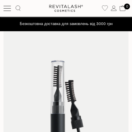
0
рн
Отримайте промокод на знижку -10% на перше замов