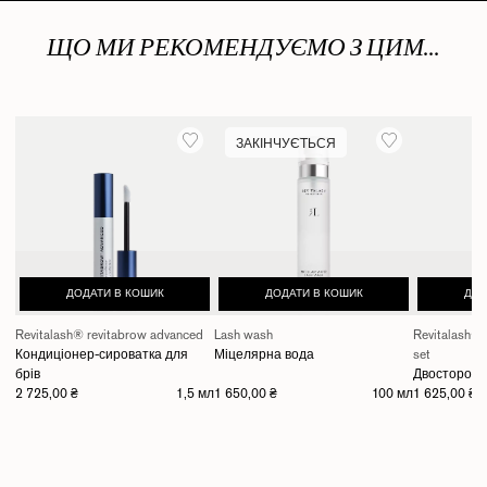
ЩО МИ РЕКОМЕНДУЄМО З ЦИМ...
ЗАКІНЧУЄТЬСЯ
ДОДАТИ В КОШИК
ДОДАТИ В КОШИК
ДОД
Revitalash® revitabrow advanced
Lash wash
Revitalash®
Кондиціонер-сироватка для
Міцелярна вода
set
брів
Двостороння
2 725,00 ₴
1,5 мл
1 650,00 ₴
100 мл
1 625,00 ₴