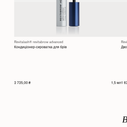
Revitalash® revitabrow advanced
Rev
Кондиціонер-сироватка для брів
Дво
2 725,00 ₴
1,5 мл
1 6
В