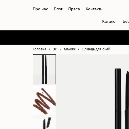
Про нас
Блог
Преса
Контакти
Каталог
Бе
Головна
/
Всі
/
Макіяж
/
Олівець для очей