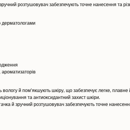
 зручний розтушовувач забезпечують точне нанесення та різ
о дерматологами
ходження
, ароматизаторів
 вологу й пом’якшують шкіру, що забезпечує легке, плавне 
ціонування та антиоксидантний захист шкіри.
гачка й зручний розтушовувач забезпечують точне нанесення