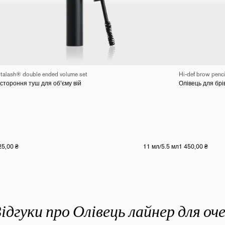
italash® double ended volume set
Hi-def brow penci
стороння туш для об’єму вій
Олівець для брі
25,00 ₴
11 мл/5.5 мл
1 450,00 ₴
ідгуки про Олівець лайнер для оч