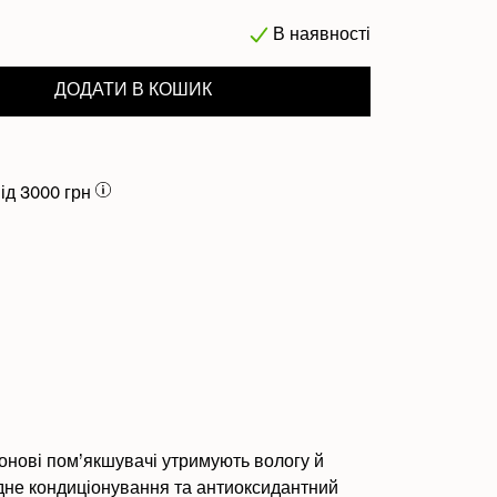
В наявності
ДОДАТИ В КОШИК
ity for Length Define
uantity for Length Define
ід 3000 грн
конові пом’якшувачі утримують вологу й
одне кондиціонування та антиоксидантний