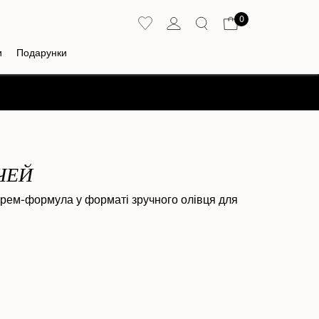
0
и
Подарунки
ЧЕЙ
крем-формула у форматі зручного олівця для