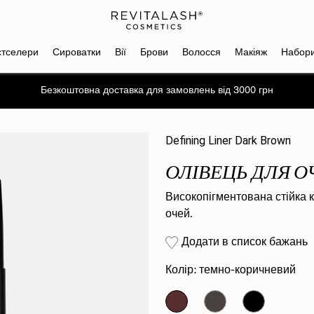
стселери
Сироватки
Вії
Брови
Волосся
Макіяж
Набор
Отримайте промокод на знижку -10% на перше замовлення
Defining Liner Dark Brown
ОЛІВЕЦЬ ДЛЯ О
Високопігментована стійка 
очей.
Додати в список бажань
Колір:
темно-коричневий