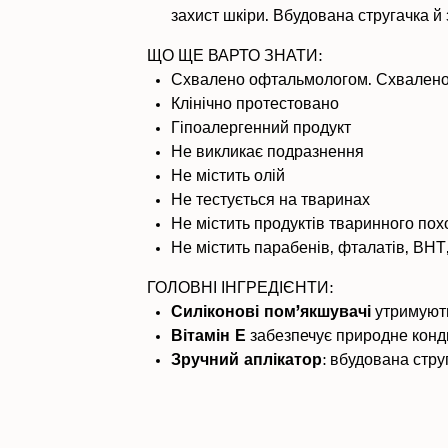
захист шкіри. Вбудована стругачка й
ЩО ЩЕ ВАРТО ЗНАТИ:
Схвалено офтальмологом. Схвален
Клінічно протестовано
Гіпоалергенний продукт
Не викликає подразнення
Не містить олій
Не тестується на тваринах
Не містить продуктів тваринного по
Не містить парабенів, фталатів, ВНТ
ГОЛОВНІ ІНГРЕДІЄНТИ:
Силіконові пом’якшувачі
утримують
Вітамін Е
забезпечує природне конди
Зручний аплікатор
: вбудована стру