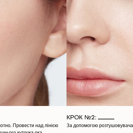
КРОК №2:
отно. Провести над лінією
За допомогою розтушовувача 