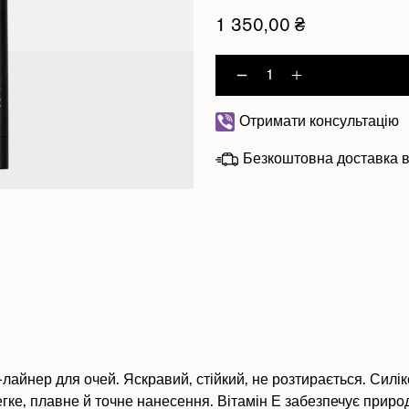
1 350,00 ₴
Decrease quant
Increase q
Отримати консультацію
Безкоштовна доставка в
лайнер для очей. Яскравий, стійкий, не розтирається. Силі
егке, плавне й точне нанесення. Вітамін Е забезпечує прир