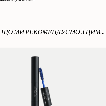
ішнього куточка ока.
ЩО МИ РЕКОМЕНДУЄМО З ЦИМ...