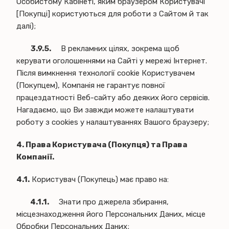
Особистому Кабінеті, яким браузером Користувачі
[Покупці] користуються для роботи з Сайтом й так
далі);
3.9.5.
В рекламних цілях, зокрема щоб
керувати оголошеннями на Сайті у мережі Інтернет.
Після вимкнення технології cookie Користувачем
(Покупцем), Компанія не гарантує повної
працездатності Веб-сайту або деяких його сервісів.
Нагадаємо, що Ви завжди можете налаштувати
роботу з cookies у налаштуваннях Вашого браузеру;
4. Права Користувача (Покупця) та Права
Компанії.
4.1.
Користувач (Покупець) має право на:
4.1.1.
Знати про джерела збирання,
місцезнаходження його Персональних Даних, місце
Обробки Персональних Даних;