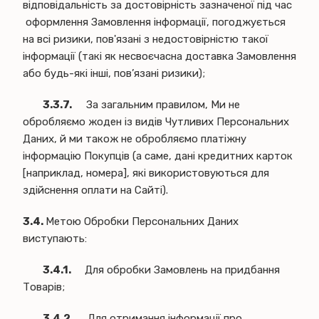
відповідальність за достовірність зазначеної під час
оформлення Замовлення інформації, погоджується
на всі ризики, пов'язані з недостовірністю такої
інформації (такі як несвоєчасна доставка Замовлення
або будь-які інші, пов’язані ризики);
3.3.7.
За загальним правилом, Ми не
обробляємо жоден із видів Чутливих Персональних
Даних, й ми також не обробляємо платіжну
інформацію Покупців (а саме, дані кредитних карток
[наприклад, номера], які використовуються для
здійснення оплати на Сайті).
3.4.
Метою Обробки Персональних Даних
виступають:
3.4.1.
Для обробки Замовлень на придбання
Товарів;
3.4.2.
Для отримання інформації про