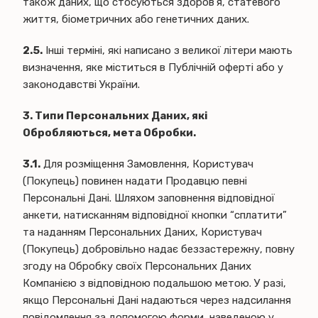
також даних, що стосуються здоров’я, статевого
життя, біометричних або генетичних даних.
2.5.
Інші терміні, які написано з великої літери мають
визначення, яке міститься в Публічній оферті або у
законодавстві України.
3. Типи Персональних Даних, які
Обробляються, мета Обробки.
3.1.
Для розміщення Замовлення, Користувач
(Покупець) повинен надати Продавцю певні
Персональні Дані. Шляхом заповнення відповідної
анкети, натисканням відповідної кнопки “сплатити”
та наданням Персональних Даних, Користувач
(Покупець) добровільно надає беззастережну, повну
згоду на Обробку своїх Персональних Даних
Компанією з відповідною подальшою метою. У разі,
якщо Персональні Дані надаються через надсилання
повідомлення за допомогою форми, наведеною у