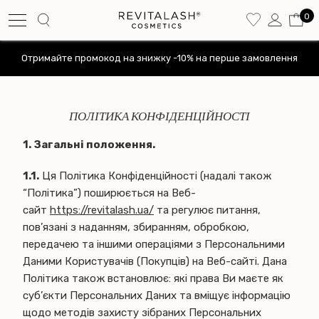
0
Отримайте промокод на знижку -10% на перше замовлення
ПОЛІТИКА КОНФІДЕНЦІЙНОСТІ
1. Загальні положення.
1.1.
Ця Політика Конфіденційності (надалі також
“Політика”) поширюється на Веб-
сайт
https://revitalash.ua/
та регулює питання,
пов’язані з наданням, збиранням, обробкою,
передачею та іншими операціями з Персональними
Даними Користувачів (Покупців) на Веб-сайті. Дана
Політика також встановлює: які права Ви маєте як
суб’єкти Персональних Даних та вміщує інформацію
щодо методів захисту зібраних Персональних