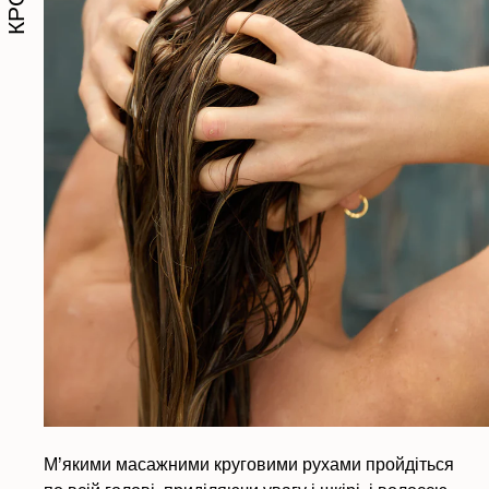
М’якими масажними круговими рухами пройдіться