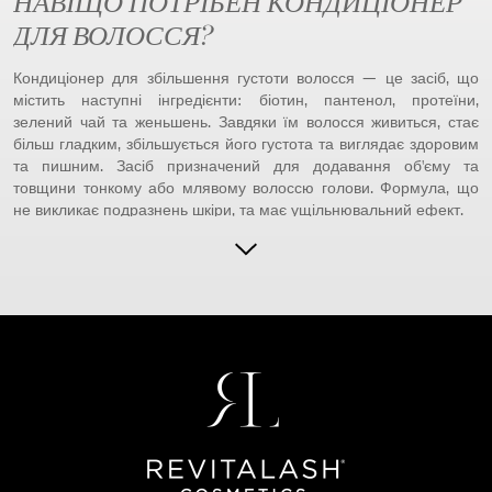
НАВІЩО ПОТРІБЕН КОНДИЦІОНЕР
ДЛЯ ВОЛОССЯ?
Кондиціонер для збільшення густоти волосся — це засіб, що
містить наступні інгредієнти: біотин, пантенол, протеїни,
зелений чай та женьшень. Завдяки їм волосся живиться, стає
більш гладким, збільшується його густота та виглядає здоровим
та пишним. Засіб призначений для додавання об'єму та
товщини тонкому або млявому волоссю голови. Формула, що
не викликає подразнень шкіри, та має ущільнювальний ефект.
ДЛЯ ЧОГО ПОТРІБЕН КОНДИЦІОНЕР
Основна його дія полягає в закритті зовнішнього кутикулярного
шару волосків. Під час миття шампунем ми відкриваємо його,
щоб забезпечити глибоке очищення. Якщо після цього вона не
закривається знову, волоски швидко висихають. Результатом є
тьмяне, схоже на солому, і ламке волосся, яке швидко
плутається.
Після використання кондиціонеру, лусочки знову будуть гладко
прилягати одна до одної. Волосся стає блискучим, м'яким та