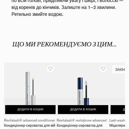
по всій голові, приділяючи увагу і шкірі, і волоссю —
від коренів до кінчиків. Залиште на 1–2 хвилини.
Ретельно змийте водою.
ЩО МИ РЕКОМЕНДУЄМО З ЦИМ...
ЗАКІНЧ
ДОДАТИ В КОШИК
ДОДАТИ В КОШИК
ДОД
Revitalash® advanced conditioner
Revitalash® revitabrow advanced
Lash wash
Кондиціонер-сироватка для вій
Кондиціонер-сироватка для
Міцелярна 