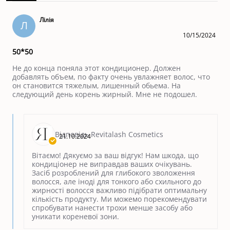
Лілія
Л
10/15/2024
50*50
Не до конца поняла этот кондиционер. Должен
добавлять объем, по факту очень увлажняет волос, что
он становится тяжелым, лишенный обьема. На
следующий день корень жирный. Мне не подошел.
Відповідь Revitalash Cosmetics
21.10.2024
Вітаємо! Дякуємо за ваш відгук! Нам шкода, що
кондиціонер не виправдав ваших очікувань.
Засіб розроблений для глибокого зволоження
волосся, але іноді для тонкого або схильного до
жирності волосся важливо підібрати оптимальну
кількість продукту. Ми можемо порекомендувати
спробувати нанести трохи менше засобу або
уникати кореневої зони.