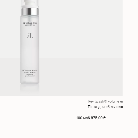
Revitalash® volume enhancing 
Пінка для збільшення прико
100 мл
6 875,00 ₴