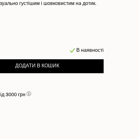
ізуально густішим і шовковистим на дотик.
В наявності
ДОДАТИ В КОШИК
ity for Length Define
uantity for Length Define
ід 3000 грн