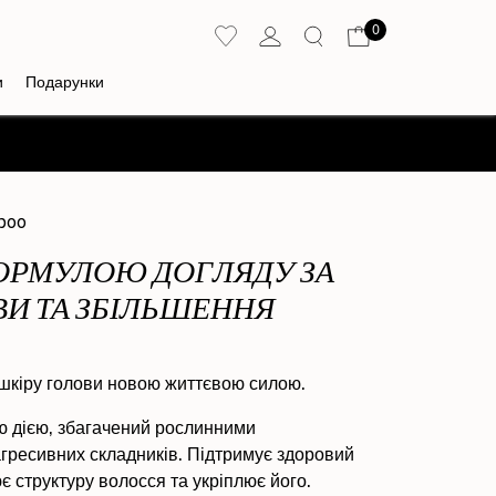
0
и
Подарунки
mpoo
ОРМУЛОЮ ДОГЛЯДУ ЗА
И ТА ЗБІЛЬШЕННЯ
шкіру голови новою життєвою силою.
 дією, збагачений рослинними
гресивних складників. Підтримує здоровий
є структуру волосся та укріплює його.