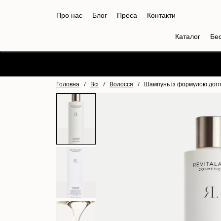
Про нас
Блог
Преса
Контакти
Каталог
Бе
Головна
/
Всі
/
Волосся
/
Шампунь із формулою догля