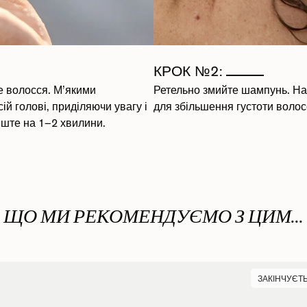
КРОК №2:
е волосся. М’якими
Ретельно змийте шампунь. Н
й голові, приділяючи увагу і
для збільшення густоти волосс
лиште на 1–2 хвилини.
ЩО МИ РЕКОМЕНДУЄМО З ЦИМ...
ЗАКІНЧУЄТ