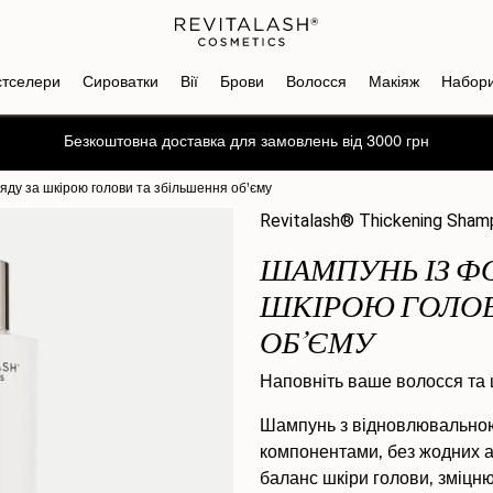
стселери
Сироватки
Вії
Брови
Волосся
Макіяж
Набор
Отримайте промокод на знижку -10% на перше замовлення
ду за шкірою голови та збільшення об’єму
Revitalash® Thickening Sha
ШАМПУНЬ ІЗ Ф
ШКІРОЮ ГОЛОВ
ОБ’ЄМУ
Наповніть ваше волосся та 
Шампунь з відновлювальною
компонентами, без жодних а
баланс шкіри голови, зміцню