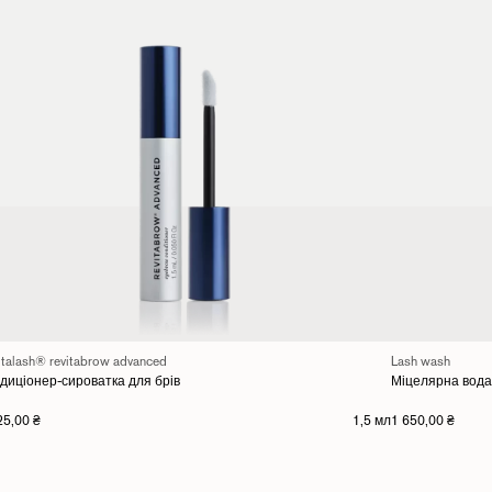
italash® revitabrow advanced
Lash wash
диціонер-сироватка для брів
Міцелярна вода
25,00 ₴
1,5 мл
1 650,00 ₴