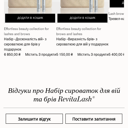
ДОД
Lash brow tr
ДОДАТИ В КОШИК
ДОДАТИ В КОШИК
Тревел-набі
Effortless beauty collection for
Effortless beauty collection for
lashes and brows
brows and lashes
Набір «Досконалість вій» з
Набір «Виразність брів» з
сироваткою для брів у
сироваткою для вій у подарунок
подарунок
6 850,00 ₴
Містить 3 продукти
5 150,00 ₴
Містить 3 продукти
5 400,00 ₴
Відгуки про Набір сироваток для вій
та брів RevitaLash®
Залишити відгук
Поставити запитання