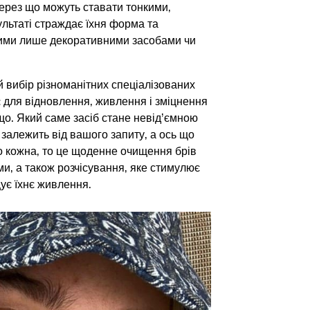
через що можуть ставати тонкими,
льтаті страждає їхня форма та
амими лише декоративними засобами чи
й вибір різноманітних спеціалізованих
: для відновлення, живлення і зміцнення
що. Який саме засіб стане невід’ємною
 залежить від вашого запиту, а ось що
о кожна, то це щоденне очищення брів
ями, а також розчісування, яке стимулює
ує їхнє живлення.