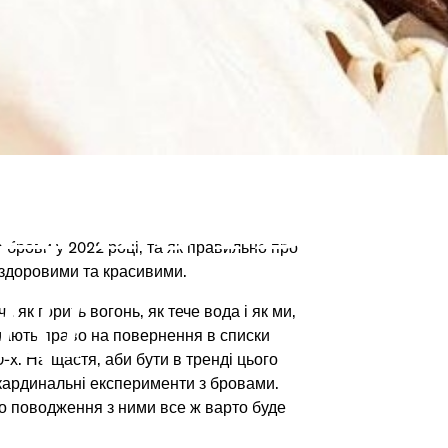
ЯДАЮТЬ Б
а брови у 2022 році, та як правильно про
 здоровими та красивими.
ЦІ
: як горить вогонь, як тече вода і як ми,
 мають право на повернення в списки
-х. На щастя, аби бути в тренді цього
 кардинальні експерименти з бровами.
о поводження з ними все ж варто буде