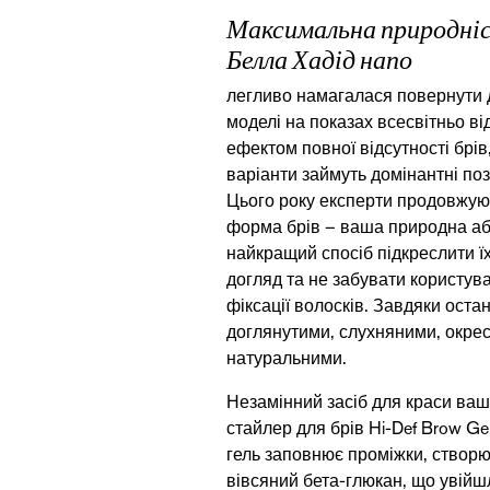
Максимальна природні
Белла Хадід напо
легливо намагалася повернути д
моделі на показах всесвітньо в
ефектом повної відсутності брів
варіанти займуть домінантні поз
Цього року експерти продовжую
форма брів – ваша природна аб
найкращий спосіб підкреслити їх
догляд та не забувати користув
фіксації волосків. Завдяки ост
доглянутими, слухняними, окре
натуральними.
Незамінний засіб для краси ваших
стайлер для брів
Hi-Def Brow Ge
гель заповнює проміжки, створ
вівсяний бета-глюкан, що увійш