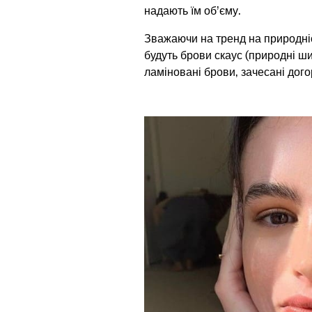
надають їм об’єму.
Зважаючи на тренд на природніст
будуть брови скаус (природні шир
ламіновані брови, зачесані догор