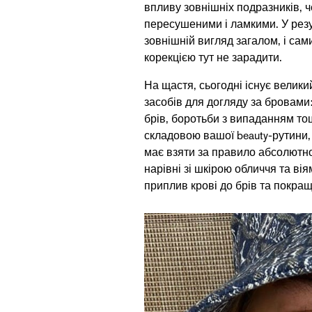
впливу зовнішніх подразників, 
пересушеними і ламкими. У резу
зовнішній вигляд загалом, і с
корекцією тут не зарадити.
На щастя, сьогодні існує велики
засобів для догляду за бровами
брів, боротьби з випаданням то
складовою вашої beauty-рутини,
має взяти за правило абсолютн
нарівні зі шкірою обличчя та ві
приплив крові до брів та покращ