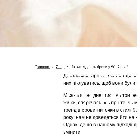
ЯК ВИГЛ
Головна
/
Блог
/
Як виглядають брови у 2022 році
Детальніше про те, які тренди н
них піклуватись, щоб вони були
У 2022 РО
Можна вічно дивитися на три речі
жінки, сперечаємось про те, чи
трендів брови-ниточки в стилі 90
року, нам не доведеться йти на
Однак, дещо в нашому підході д
змінити.