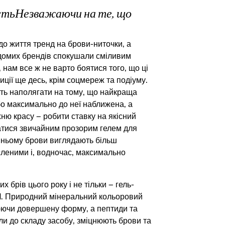
стьНезважаючи на те, що
о життя тренд на брови-ниточки, а
ідомих брендів спокушали сміливим
, нам все ж не варто боятися того, що ці
иції ще десь, крім соцмереж та подіуму.
ть наполягати на тому, що найкраща
о максимально до неї наближена, а
ню красу – робити ставку на якісний
атися звичайним прозорим гелем для
анньому брови виглядають більш
сленими і, водночас, максимально
 брів цього року і не тільки – гель-
l
. Природний мінеральний кольоровий
юючи довершену форму, а пептиди та
ли до складу засобу, зміцнюють брови та