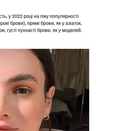
ь, у 2022 році на піку популярності
окі брови), прямі брови, як у азіаток,
и, густі пухнасті брови, як у моделей.