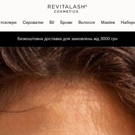
стселери
Сироватки
Вії
Брови
Волосся
Макіяж
Набор
Отримайте промокод на знижку -10% на перше замовлення