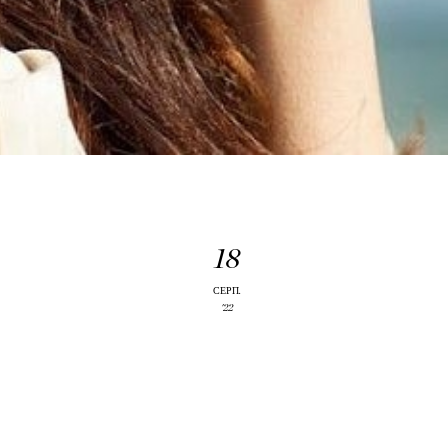
РОВИ
18
СЕРП.
'22