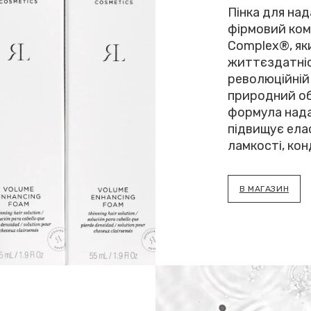
Пінка для над
фірмовий ком
Complex®, як
життєздатніс
революційній
природний об
формула нада
підвищує елас
ламкості, кон
В МАГАЗИН