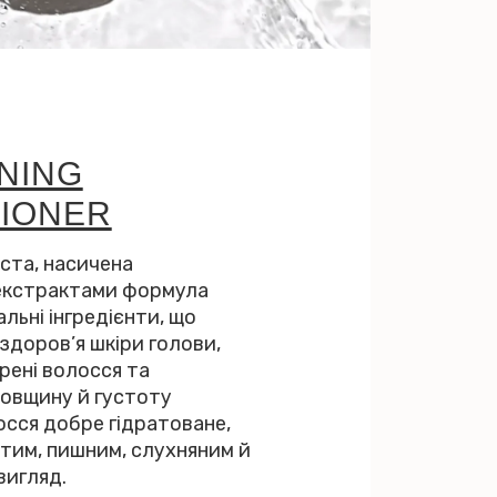
NING
TIONER
ста, насичена
екстрактами формула
альні інгредієнти, що
здоров’я шкіри голови,
рені волосся та
овщину й густоту
осся добре гідратоване,
стим, пишним, слухняним й
вигляд.