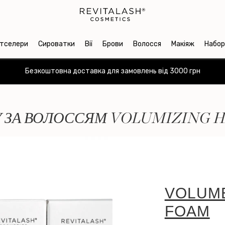
тселери
Сироватки
Вії
Брови
Волосся
Макіяж
Набор
Безкоштовна доставка для замовлень від 3000 грн
 ЗА ВОЛОССЯМ ⁠VOLUMIZING 
VOLUM
FOAM