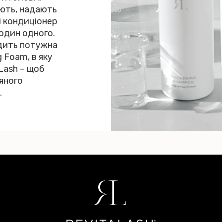
ують, надають
і кондиціонер
один одного.
одить потужна
 Foam, в яку
Lash – щоб
яного
.