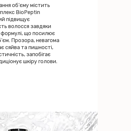
ання об’єму містить
плекс BioPeptin
ий підвищує
ть волосся завдяки
 формулі, що посилює
’єм. Прозора, невагома
є сяйва та пишності,
тичність, запобігає
диціонує шкіру голови.