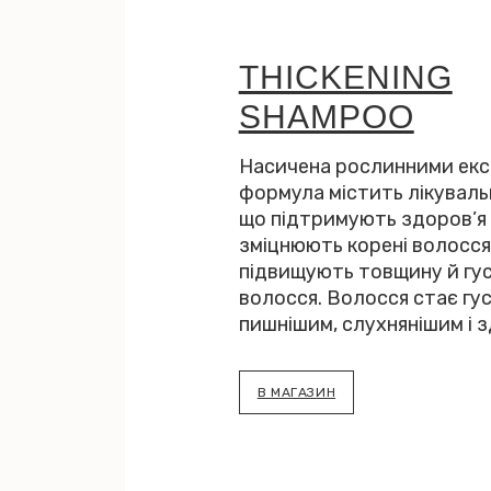
THICKENING
SHAMPOO
Насичена рослинними ек
формула містить лікувальн
що підтримують здоров’я 
зміцнюють корені волосся
підвищують товщину й гу
волосся. Волосся стає гу
пишнішим, слухнянішим і 
В МАГАЗИН