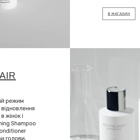
В МАГАЗИН
AIR
ий режим
 відновлення
в жінок і
ening Shampoo
onditioner
и голови,