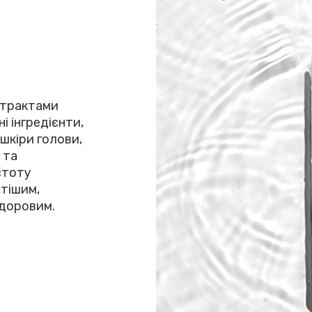
страктами
і інгредієнти,
шкіри голови,
 та
стоту
стішим,
здоровим.