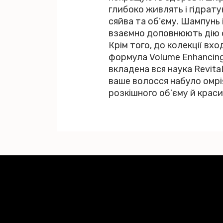
глибоко живлять і гідрат
сяйва та об’єму. Шампунь 
взаємно доповнюють дію 
Крім того, до колекції вх
формула Volume Enhancing
вкладена вся наука Revita
ваше волосся набуло омрі
розкішного об’єму й краси