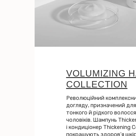
VOLUMIZING H
COLLECTION
Революційний комплексн
догляду, призначений для
тонкого й рідкого волосся 
чоловіків. Шампунь Thick
і кондиціонер Thickening C
покращують здоров’я шкір