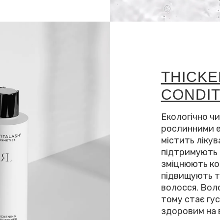
THICKE
CONDI
Екологічно чи
рослинними 
містить лікув
підтримують 
зміцнюють ко
підвищують т
волосся. Вол
тому стає гу
здоровим на 