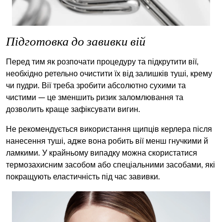
Підготовка до завивки вій
Перед тим як розпочати процедуру та підкрутити вії,
необхідно ретельно очистити їх від залишків
туші
, крему
чи пудри. Вії треба зробити абсолютно сухими та
чистими — це зменшить ризик заломлювання та
дозволить краще зафіксувати вигин.
Не рекомендується використання щипців керлера після
нанесення туші, адже вона робить вії менш гнучкими й
ламкими. У крайньому випадку можна скористатися
термозахисним засобом або спеціальними засобами, які
покращують еластичність під час завивки.