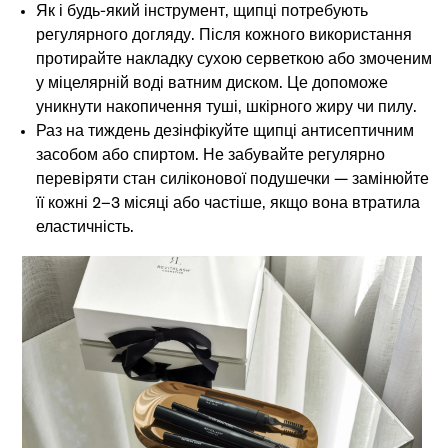
Як і будь-який інструмент, щипці потребують
регулярного догляду. Після кожного використання
протирайте накладку сухою серветкою або змоченим
у міцелярній воді ватним диском. Це допоможе
уникнути накопичення туші, шкірного жиру чи пилу.
Раз на тиждень дезінфікуйте щипці антисептичним
засобом або спиртом. Не забувайте регулярно
перевіряти стан силіконової подушечки — замінюйте
її кожні 2–3 місяці або частіше, якщо вона втратила
еластичність.