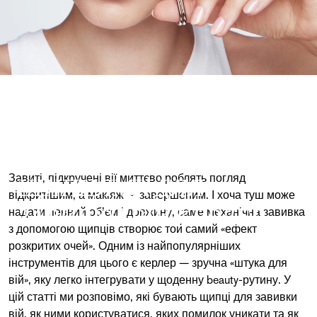
ЯК КОРИСТУВАТИСЬ
ЩИПЦЯМИ ДЛЯ
Завиті, підкручені вії миттєво роблять погляд
відкритішим, а макіяж — завершеним. І хоча туш може
ЗАВИВКИ ВІЙ КЕРЛЕР
надати певний об’єм і довжину, саме механічна завивка
з допомогою щипців створює той самий «ефект
розкритих очей». Одним із найпопулярніших
інструментів для цього є
керлер
— зручна «штука для
вій», яку легко інтегрувати у щоденну beauty-рутину. У
цій статті ми розповімо, які бувають щипці для завивки
вій, як ними користуватися, яких помилок уникати та як