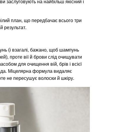
ови заслуговують на найбільш якісний і
ілий план, що передбачає всього три
й результат.
унь (і взагалі, бажано, щоб шампунь
ей), проте вії й брови слід очищувати
асобом для очищення вій, брів і всієї
вода. Міцелярна формула видаляє
оте не пересушує волоски й шкіру.