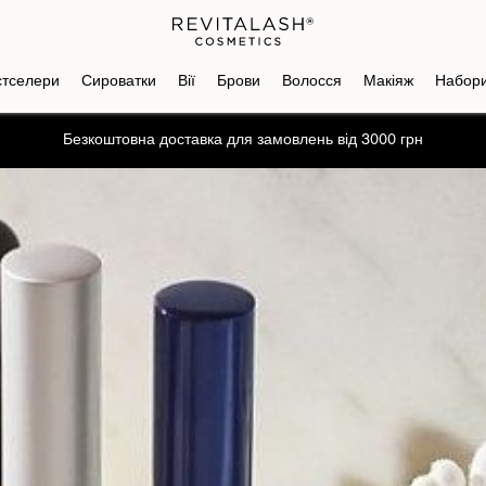
стселери
Сироватки
Вії
Брови
Волосся
Макіяж
Набор
Отримайте промокод на знижку -10% на перше замовлення