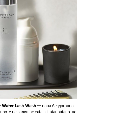
r Water Lash Wash
一 вона бездоганно
 проте не залишає слідів і, відповідно, не