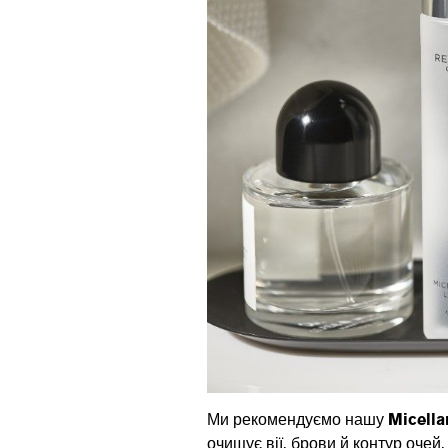
Ми рекомендуємо нашу
Micella
очищує вії, брови й контур очей,