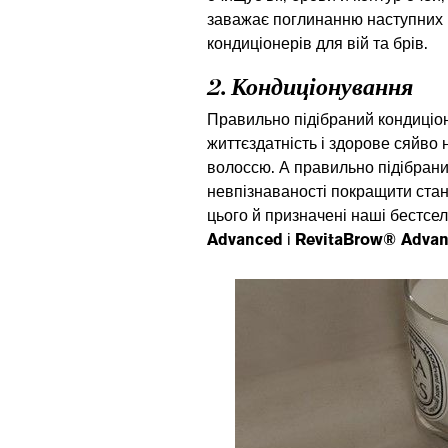
заважає поглинанню наступних п
кондиціонерів для вій та брів.
2. Кондиціонування
Правильно підібраний кондиціо
життєздатність і здорове сяйво
волоссю. А правильно підібраний
невпізнаваності покращити стан 
цього й призначені наші бестсе
Advanced
і
RevitaBrow® Adva