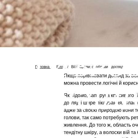
ВІЇ Й БРО
Головна
/
Блог
/
Вії й брови: особливий догляд
Якщо порівнювати догляд за вол
можна провести логічні й корисн
ОСОБЛИВ
Як відомо, запорука красивого 
догляд і щире піклування. Власне
адже за своєю природою вони теж
голови, так само потребують рет
живлення. До того ж, область оч
тендітну шкіру, а волоски вій та