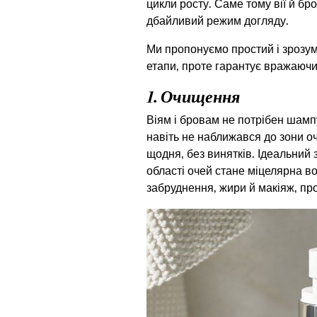
цикли росту. Саме тому вії й бр
дбайливий режим догляду.
Ми пропонуємо простий і зрозум
етапи, проте гарантує вражаючи
1. Очищення
Віям і бровам не потрібен шамп
навіть не наближався до зони оч
щодня, без винятків. Ідеальний з
області очей стане міцелярна 
забруднення, жири й макіяж, пр