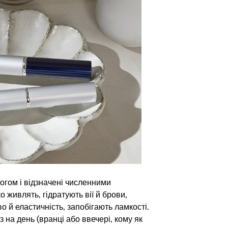
огом і відзначені численними
 живлять, гідратують вії й брови,
 й еластичність, запобігають ламкості.
 на день (вранці або ввечері, кому як