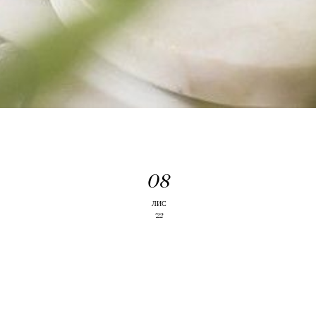
08
Д
ЛИС
'22