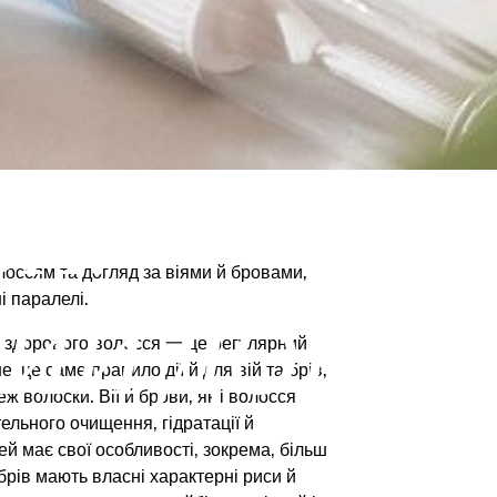
ВИ:
оссям та догляд за віями й бровами,
і паралелі.
ИЙ ДОГЛЯ
й здорового волосся 一 це регулярний
, це саме правило дії й для вій та брів,
 волоски. Вії й брови, як і волосся
ельного очищення, гідратації й
ей має свої особливості, зокрема, більш
 брів мають власні характерні риси й