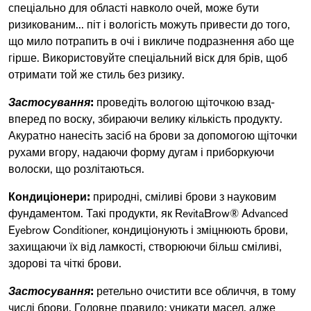
спеціально для області навколо очей, може бути
ризикованим... піт і вологість можуть привести до того,
що мило потрапить в очі і викличе подразнення або ще
гірше. Використовуйте спеціальний віск для брів, щоб
отримати той же стиль без ризику.
Застосування
:
проведіть вологою щіточкою взад-
вперед по воску, збираючи велику кількість продукту.
Акуратно нанесіть засіб на брови за допомогою щіточки
рухами вгору, надаючи форму дугам і приборкуючи
волоски, що розлітаються.
Кондиціонери:
природні, сміливі брови з науковим
фундаментом. Такі продукти, як
RevitaBrow® Advanced
Eyebrow Conditioner
, кондиціонують і зміцнюють брови,
захищаючи їх від ламкості, створюючи більш сміливі,
здорові та чіткі брови.
Застосування
:
ретельно очистити все обличчя, в тому
числі брови. Головне правило: уникати масел, адже