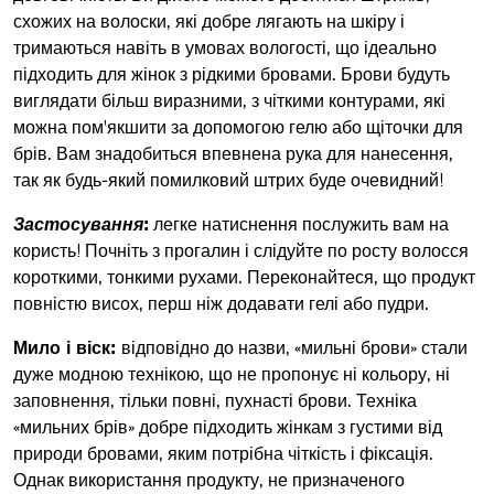
схожих на волоски, які добре лягають на шкіру і
тримаються навіть в умовах вологості, що ідеально
підходить для жінок з рідкими бровами. Брови будуть
виглядати більш виразними, з чіткими контурами, які
можна пом'якшити за допомогою гелю або щіточки для
брів. Вам знадобиться впевнена рука для нанесення,
так як будь-який помилковий штрих буде очевидний!
Застосування
:
легке натиснення послужить вам на
користь! Почніть з прогалин і слідуйте по росту волосся
короткими, тонкими рухами. Переконайтеся, що продукт
повністю висох, перш ніж додавати гелі або пудри.
Мило і віск:
відповідно до назви, «мильні брови» стали
дуже модною технікою, що не пропонує ні кольору, ні
заповнення, тільки повні, пухнасті брови. Техніка
«мильних брів» добре підходить жінкам з густими від
природи бровами, яким потрібна чіткість і фіксація.
Однак використання продукту, не призначеного