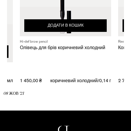
ДОДАТИ В КОШИК
Hi-def brow pencil
Revital
Олівець для брів коричневий холодний
Конди
7,4 мл
1 450,00 ₴
коричневий холодний/0,14 г
2 725
08
ЖОВ
'21
Пошук...