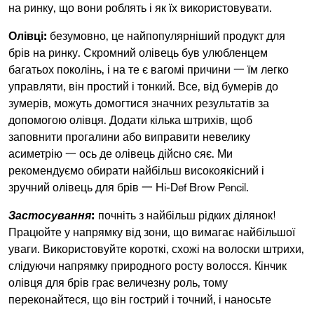
на ринку, що вони роблять і як їх використовувати.
Олівці:
безумовно, це найпопулярніший продукт для
брів на ринку. Скромний олівець був улюбленцем
багатьох поколінь, і на те є вагомі причини 一 їм легко
управляти, він простий і тонкий. Все, від бумерів до
зумерів, можуть домогтися значних результатів за
допомогою олівця. Додати кілька штрихів, щоб
заповнити прогалини або виправити невелику
асиметрію 一 ось де олівець дійсно сяє. Ми
рекомендуємо обирати найбільш високоякісний і
зручний олівець для брів 一
Hi-Def Brow Pencil
.
Застосування
:
почніть з найбільш рідких ділянок!
Працюйте у напрямку від зони, що вимагає найбільшої
уваги. Використовуйте короткі, схожі на волоски штрихи,
слідуючи напрямку природного росту волосся. Кінчик
олівця для брів грає величезну роль, тому
переконайтеся, що він гострий і точний, і наносьте