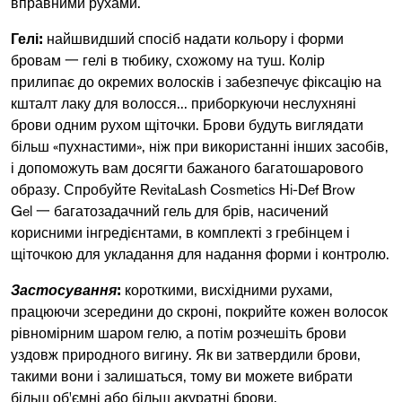
вправними рухами.
Гелі:
найшвидший спосіб надати кольору і форми
бровам 一 гелі в тюбику, схожому на туш. Колір
прилипає до окремих волосків і забезпечує фіксацію на
кшталт лаку для волосся... приборкуючи неслухняні
брови одним рухом щіточки. Брови будуть виглядати
більш «пухнастими», ніж при використанні інших засобів,
і допоможуть вам досягти бажаного багатошарового
образу. Спробуйте
RevitaLash Cosmetics Hi-Def Brow
Gel
一 багатозадачний гель для брів, насичений
корисними інгредієнтами, в комплекті з гребінцем і
щіточкою для укладання для надання форми і контролю.
Застосування
:
короткими, висхідними рухами,
працюючи зсередини до скроні, покрийте кожен волосок
рівномірним шаром гелю, а потім розчешіть брови
уздовж природного вигину. Як ви затвердили брови,
такими вони і залишаться, тому ви можете вибрати
більш об'ємні або більш акуратні брови.