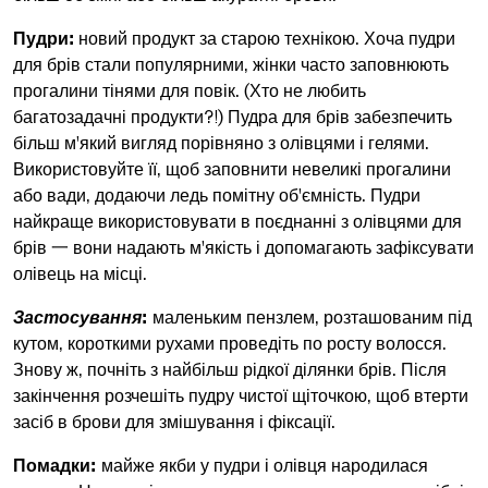
Пудри:
новий продукт за старою технікою. Хоча пудри
для брів стали популярними, жінки часто заповнюють
прогалини тінями для повік. (Хто не любить
багатозадачні продукти?!) Пудра для брів забезпечить
більш м'який вигляд порівняно з олівцями і гелями.
Використовуйте її, щоб заповнити невеликі прогалини
або вади, додаючи ледь помітну об'ємність. Пудри
найкраще використовувати в поєднанні з олівцями для
брів 一 вони надають м'якість і допомагають зафіксувати
олівець на місці.
Застосування
:
маленьким пензлем, розташованим під
кутом, короткими рухами проведіть по росту волосся.
Знову ж, почніть з найбільш рідкої ділянки брів. Після
закінчення розчешіть пудру чистої щіточкою, щоб втерти
засіб в брови для змішування і фіксації.
Помадки:
майже якби у пудри і олівця народилася