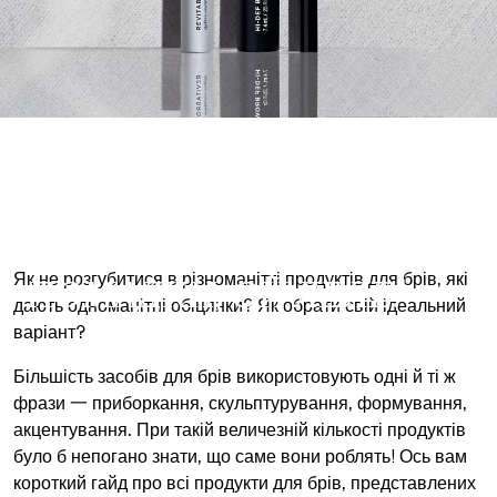
ОЛІВЦІ, ГЕЛІ,
ПОМАДКИ, ОЙ ЛЕЛЕ!
Як не розгубитися в різноманітті продуктів для брів, які
дають одноманітні обіцянки? Як обрати свій ідеальний
варіант?
Більшість засобів для брів використовують одні й ті ж
фрази 一 приборкання, скульптурування, формування,
акцентування. При такій величезній кількості продуктів
було б непогано знати, що саме вони роблять! Ось вам
короткий гайд про всі продукти для брів, представлених