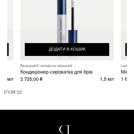
ДОДАТИ В КОШИК
Revitalash® revitabrow advanced
Lash wa
Кондиціонер-сироватка для брів
Міцел
1,0 мл
2 725,00 ₴
1,5 мл
1 650
17
СІЧ
'22
Пошук...