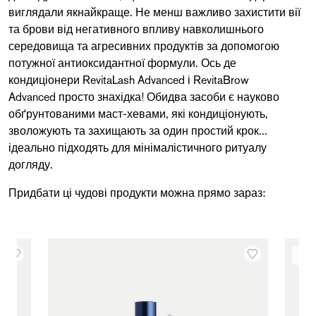
виглядали якнайкраще. Не менш важливо захистити вії
та брови від негативного впливу навколишнього
середовища та агресивних продуктів за допомогою
потужної антиоксидантної формули. Ось де
кондиціонери
RevitaLash Advanced
і
RevitaBrow
Advanced
просто знахідка! Обидва засоби є науково
обґрунтованими маст-хевами, які кондиціонують,
зволожують та захищають за один простий крок...
ідеально підходять для мінімалістичного ритуалу
догляду.
Придбати ці чудові продукти можна прямо зараз:
ЗАК