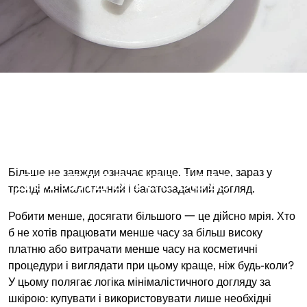
МІНІМАЛІСТИЧНИЙ
ДОГЛЯД ЗА СОБОЮ
Більше не завжди означає краще. Тим паче, зараз у
тренді мінімалістичний і багатозадачний догляд.
Робити менше, досягати більшого 一 це дійсно мрія. Хто
б не хотів працювати менше часу за більш високу
платню або витрачати менше часу на косметичні
процедури і виглядати при цьому краще, ніж будь-коли?
У цьому полягає логіка мінімалістичного догляду за
шкірою: купувати і використовувати лише необхідні