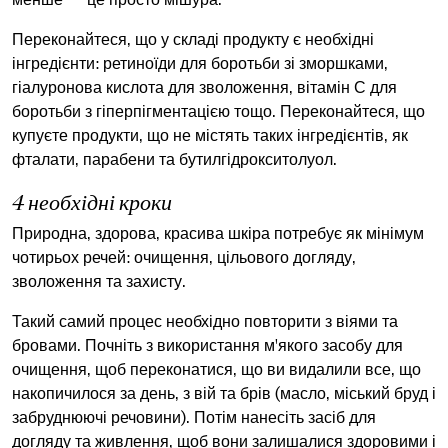
менше 一 це просто мішура.
Переконайтеся, що у складі продукту є необхідні
інгредієнти: ретиноїди для боротьби зі зморшками,
гіалуронова кислота для зволоження, вітамін С для
боротьби з гіперпігментацією тощо. Переконайтеся, що
купуєте продукти, що не містять таких інгредієнтів, як
фталати, парабени та бутилгідрокситолуол.
4 необхідні кроки
Природна, здорова, красива шкіра потребує як мінімум
чотирьох речей: очищення, цільового догляду,
зволоження та захисту.
Такий самий процес необхідно повторити з віями та
бровами. Почніть з використання
м'якого засобу для
очищення
, щоб переконатися, що ви видалили все, що
накопичилося за день, з вій та брів (масло, міський бруд і
забруднюючі речовини). Потім нанесіть засіб для
догляду та живлення, щоб вони залишалися здоровими і