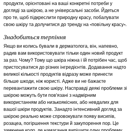
продукти, орієнтовані на ваші конкретні потреби у
догляді за шкірою, а не універсальні засоби. Йдеться
про те, щоб підкреслити природну красу, побалувати
свою шкіру та долучитися до тренду на «повільну красу».
Знадобиться терпіння
Якщо ви колись бували в дерматолога, він, напевно,
радив вам використовувати тільки один новий продукт
за раз. Чому? Тому що шкіра ніжна і їй потрібен час, щоб
пристосуватися до різних інгредієнтів. Додавання надто
великої кількості продуктів відразу може принести
більше шкоди, ніж користі. Адже ви не бажаєте
перевантажити свою шкіру. Насправді деякі проблеми зі
шкірою можуть бути пов'язані з надмірним
використанням або низькоякісних, або невдалих для
вашої шкіри продуктів. Занадто інтенсивний догляд за
шкірою реально може спровокувати появу висипів,
розацеа, погіршення текстури й закупорення пор. Це
замкнене коло, де намагання вирішити одну проблему