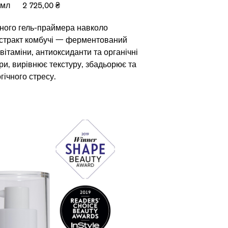
 мл
2 725,00 ₴
1,5 мл
ьного гель-праймера навколо
стракт комбучі 一 ферментований
вітаміни, антиоксиданти та органічні
ри, вирівнює текстуру, збадьорює та
гічного стресу.