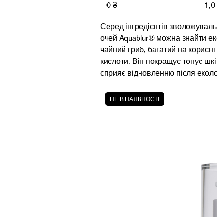
2 675,00 ₴
1,0
Серед інгредієнтів зволожувал
очей
Aquablur®
можна знайти ек
чайний гриб, багатий на корисні 
кислоти. Він покращує тонус шкі
сприяє відновленню після еколо
НЕ В НАЯВНОСТІ