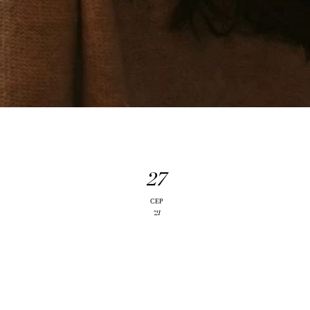
А ТА
27
СЕР
'21