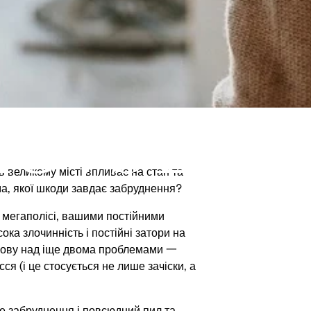
С VS ШКІР
 великому місті впливає на стан та
а, якої шкоди завдає забруднення?
 мегаполісі, вашими постійними
ка злочинність і постійні затори на
лову над іще двома проблемами 一
ся (і це стосується не лише зачіски, а