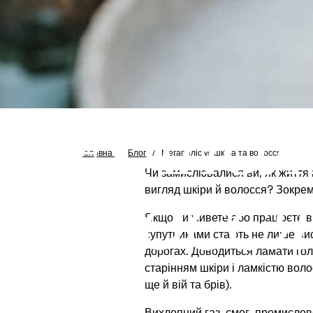
МЕГАПОЛІ
Головна
/
Блог
/
Мегаполіс vs шкіра та волосся
Чи замислювалися ви, як життя в
вигляд шкіри й волосся? Зокрем
ВОЛОССЯ
Якщо ви живете або працюєте в
супутниками стають не лише висо
дорогах. Доводиться ламати го
старінням шкіри і ламкістю волос
ще й вій та брів).