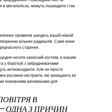
е забруднення і повсюдний пил та
тя в мегаполісах, можуть пошкодити стан
онячних променів шкодить вашій ніжній
утворенню вільних радикалів. Саме вони
ередчасного старіння.
 щодня носити захисний костюм, а вашим
га у боротьбі з забруднювачами
дуть антиоксиданти. Але не просто
жні рослинні екстракти, які захищають вії
ними поживними речовинами для
ПОВІТРЯ В
一 ОДНА З ПРИЧИН