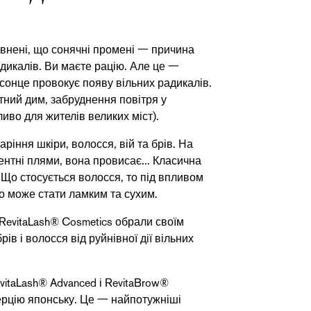
певнені, що сонячні промені 一 причина
дикалів. Ви маєте рацію. Але це 一
 сонце провокує появу вільних радикалів.
ний дим, забруднення повітря у
иво для жителів великих міст).
ріння шкіри, волосся, вій та брів. На
ентні плями, вона провисає... Класична
 Що стосується волосся, то під впливом
но може стати ламким та сухим.
RevitaLash® Cosmetics
обрали своїм
ів і волосся від руйнівної дії вільних
vitaLash® Advanced
і
RevitaBrow®
ерцію японську. Це 一 найпотужніші