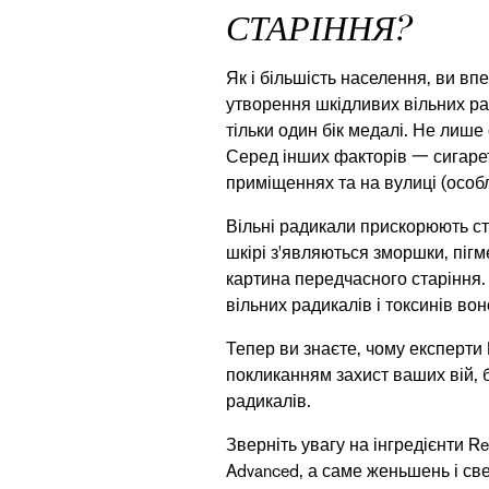
СТАРІННЯ?
Як і більшість населення, ви в
утворення шкідливих вільних ра
тільки один бік медалі. Не лише
Серед інших факторів 一 сигарет
приміщеннях та на вулиці (особл
Вільні радикали прискорюють ста
шкірі з'являються зморшки, пігм
картина передчасного старіння.
вільних радикалів і токсинів во
Тепер ви знаєте, чому експерти
покликанням захист ваших вій, бр
радикалів.
Зверніть увагу на інгредієнти
Re
Advanced
, а саме женьшень і св