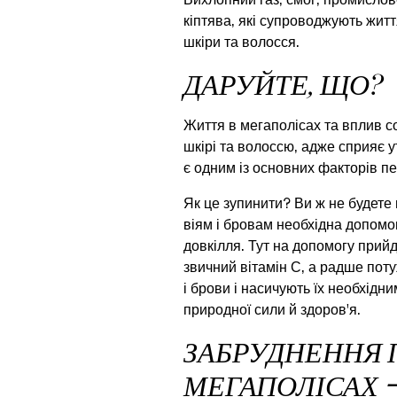
Вихлопний газ, смог, промислов
кіптява, які супроводжують жит
шкіри та волосся.
ДАРУЙТЕ, ЩО?
Життя в мегаполісах та вплив с
шкірі та волоссю, адже сприяє 
є одним із основних факторів п
Як це зупинити? Ви ж не будете
віям і бровам необхідна допомо
довкілля. Тут на допомогу прий
звичний вітамін С, а радше поту
і брови і насичують їх необхід
природної сили й здоров'я.
ЗАБРУДНЕННЯ 
МЕГАПОЛІСАХ 