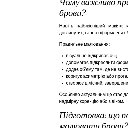
Чому важливо пр
брови?
Навіть
найякісніший макіяж
м
доглянутих, гарно оформлених 
Правильне малювання:
візуально відкриває очі;
допомагає підкреслити форм
додає об’єму там, де не вист
коригує асиметрію або прога
створює цілісний, завершени
Особливо актуальним це стає дл
надмірну корекцію або з віком.
Підготовка: що п
малювати брови?