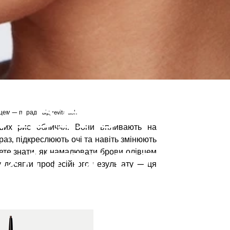
ИЛЬНО
м — поради від revitalash
их рис обличчя. Вони впливають на
аз, підкреслюють очі та навіть змінюють
АТИ БРОВ
ете знати, як намалювати брови олівцем
 досягти професійного результату — ця
— ПОРАДИ 