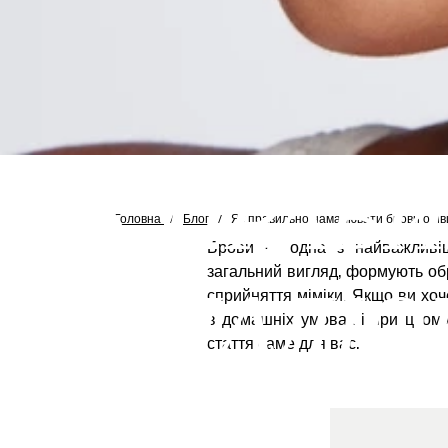
ЯК ПРАВ
Головна
/
Блог
/
Як правильно намалювати брови олівце
Брови — одна з найважливіш
загальний вигляд, формують обр
НАМАЛЮВ
сприйняття міміки. Якщо ви хоч
в домашніх умовах і при цьому
стаття саме для вас.
ОЛІВЦЕМ 