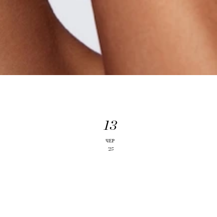
13
И
ЧЕР
'25
ВІД