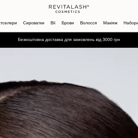
стселери
Сироватки
Вії
Брови
Волосся
Макіяж
Набор
Отримайте промокод на знижку -10% на перше замовлення