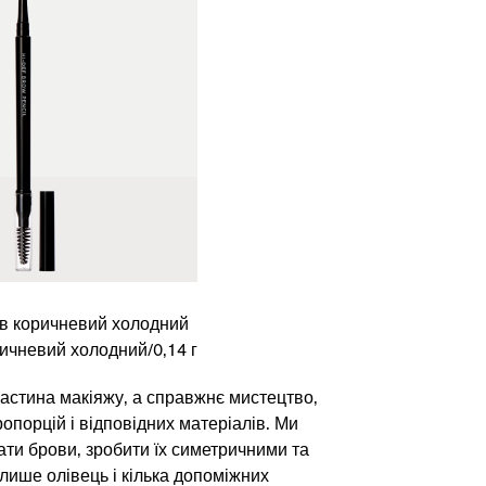
ASH
ів коричневий холодний
ичневий холодний/0,14 г
астина макіяжу, а справжнє мистецтво,
ропорцій і відповідних
матеріалів
. Ми
ти брови, зробити їх симетричними та
ише олівець і кілька допоміжних