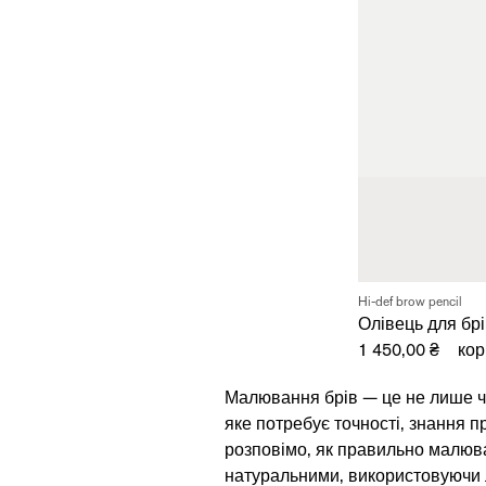
REVITAL
Hi-def brow pencil
Олівець для бр
1 450,00 ₴
кор
Малювання брів — це не лише ч
яке потребує точності, знання п
розповімо, як правильно малюва
натуральними, використовуючи л