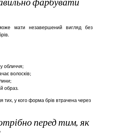
авильно фарбувати
оже мати незавершений вигляд без
брів.
у обличчя;
ачає волосків;
лини;
й образ.
я тих, у кого форма брів втрачена через
отрібно перед тим, як