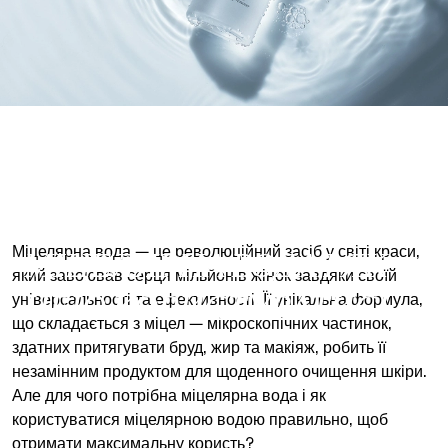
ДЛЯ ЧОГО ПОТРІБНА
МІЦЕЛЯРНА ВОДА І ЯК
Міцелярна вода — це революційний засіб у світі краси,
який завоював серця мільйонів жінок завдяки своїй
НЕЮ КОРИСТУВАТИСЬ
універсальності та ефективності. Її унікальна формула,
що складається з міцел — мікроскопічних частинок,
здатних притягувати бруд, жир та макіяж, робить її
незамінним продуктом для щоденного очищення шкіри.
Але для чого потрібна міцелярна вода і як
користуватися міцелярною водою правильно, щоб
отримати максимальну користь?