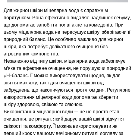
Для жирної шкіри міцелярна вода є справжнім
порятунком. Вона ефективно видаляє надлишок себуму,
що допомагає запобігти появі акне та комедонів. При
цьому міцелярна вода не пересушує шкіру, зберігаючи її
природний баланс. Це особливо важливо для жирної
шкіри, яка потребує делікатного очищення без
агресивних компонентів.
Незалежно від типу шкіри, міцелярна вода забезпечує
м'яке та ефективне очищення, не порушуючи природний
pH-баланс. Її можна використовувати щодня, як для
зняття макіяжу, так і для очищення шкіри від
забруднень, що накопичуються протягом дня. Регулярне
використання міцелярної води допомагає зберегти
шкіру здоровою, свіжою та сяючою.
Використання міцелярної води — це не просто етап
очищення, це ритуал, який дарує вашій шкірі відчуття
свіжості та комфорту. Її можна використовувати як
перший крок у вашому вечірньому ритуалі догляду за