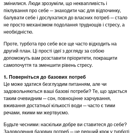
змінилися. Люди зрозуміли, що неквапливість і
піклування про себе ─ знаходити час для відпочинку,
балувати себе і дослухатися до власних потреб ─ стало
не просто механізмом подолання труднощів і стресу, а
необхідністю.
Проте, турбота про себе все ще часто відходить на
другий план. Ці прості ідеї з догляду за собою
допоможуть вам розставити пріоритети, покращити
самопочуття та зменшити рівень стресу.
1. Поверніться до базових потреб
Це може здатися безглуздим питанням, але чи
задовольняються ваші базові потреби? Те, що здається
таким очевидним ─ сон, повноцінне харчування,
вживання достатньої кількості води ─ часто є тими
речами, якими ми жертвуємо.
Будьте чесними: наскільки добре ви ставитеся до себе?
Задоволення базових потреб ─ це перший крок у турботі