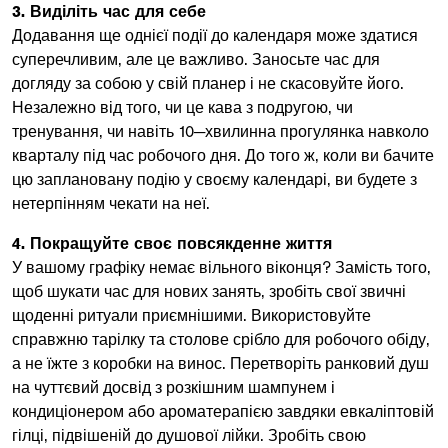
3. Виділіть час для себе
Додавання ще однієї події до календаря може здатися
суперечливим, але це важливо. Заносьте час для
догляду за собою у свій планер і не скасовуйте його.
Незалежно від того, чи це кава з подругою, чи
тренування, чи навіть 10─хвилинна прогулянка навколо
кварталу під час робочого дня. До того ж, коли ви бачите
цю заплановану подію у своєму календарі, ви будете з
нетерпінням чекати на неї.
4. Покращуйте своє повсякденне життя
У вашому графіку немає вільного віконця? Замість того,
щоб шукати час для нових занять, зробіть свої звичні
щоденні ритуали приємнішими. Використовуйте
справжню тарілку та столове срібло для робочого обіду,
а не їжте з коробки на винос. Перетворіть ранковий душ
на чуттєвий досвід з розкішним шампунем і
кондиціонером або ароматерапією завдяки евкаліптовій
гілці, підвішеній до душової лійки. Зробіть свою