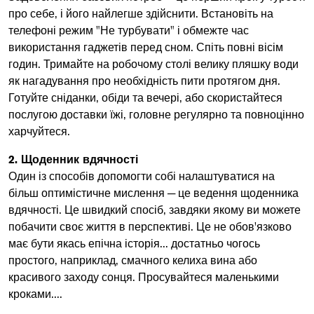
про себе, і його найлегше здійснити. Встановіть на
телефоні режим "Не турбувати" і обмежте час
використання гаджетів перед сном. Спіть повні вісім
годин. Тримайте на робочому столі велику пляшку води
як нагадування про необхідність пити протягом дня.
Готуйте сніданки, обіди та вечері, або скористайтеся
послугою доставки їжі, головне регулярно та повноцінно
харчуйтеся.
2. Щоденник вдячності
Один із способів допомогти собі налаштуватися на
більш оптимістичне мислення ─ це ведення щоденника
вдячності. Це швидкий спосіб, завдяки якому ви можете
побачити своє життя в перспективі. Це не обов'язково
має бути якась епічна історія... достатньо чогось
простого, наприклад, смачного келиха вина або
красивого заходу сонця. Просувайтеся маленькими
кроками....